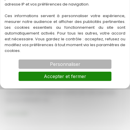
adresse IP et vos préférences de navigation.
extérieure
bardage
Ces informations servent à personnaliser votre expérience,
Isolation extérieure bardage composite
composite
mesurer notre audience et afficher des publicités pertinentes.
Médoc
Les cookies essentiels au fonctionnement du site sont
Mérignac
automatiquement activés. Pour tous les autres, votre accord
Introduction Vous êtes-vous déjà demandé comment
est nécessaire. Vous gardez le contrôle : acceptez, refusez ou
transformer votre maison en un vrai
modifiez vos préférences à tout moment via les paramètres de
cookies.
Isolation
Lire la suite
extérieure
Personnaliser
bardage
Accepter et fermer
Isolation extérieure bardage composite
composite
Gradignan
Médoc
Vous souhaitez améliorer le confort de votre domicile
tout en réduisant vos
Isolation
Lire la suite
extérieure
bardage