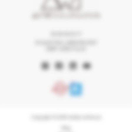
06 68 08 59 77
30 ALLEE PAUL LANGEVIN 33127
SAINT-JEAN-D'ILLAC
Copyright © 2026 Atelier ArtWood
Blog