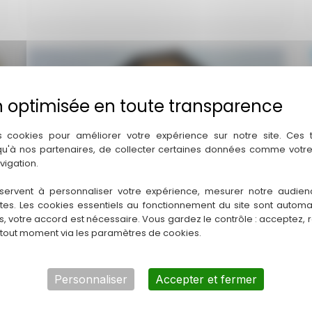
s cookies pour améliorer votre expérience sur notre site. Ces
 qu'à nos partenaires, de collecter certaines données comme votre
vigation.
servent à personnaliser votre expérience, mesurer notre audien
ntes. Les cookies essentiels au fonctionnement du site sont autom
Bardage Bois
es, votre accord est nécessaire. Vous gardez le contrôle : acceptez, 
 tout moment via les paramètres de cookies.
Les avantages du bardage bois :
Bardage
Lire la suite
Personnaliser
Accepter et fermer
Bois