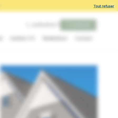
r
Tout refuser
06 68 08 59 77
ITE BARDAGE
il
Isolation ITE
Réalisations
Contact