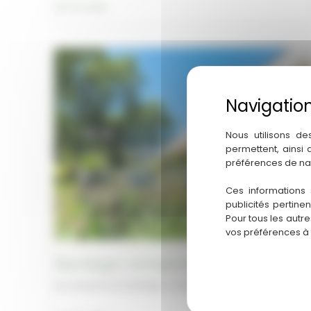
Rénovation
Lire la suite
de
façades
en
bardage
bois
claire-
voie
Nous utilisons de
permettent, ainsi
préférences de na
Ces informations 
publicités pertine
Pour tous les autr
vos préférences à
Bardage composite
Les atouts du bardage composite :