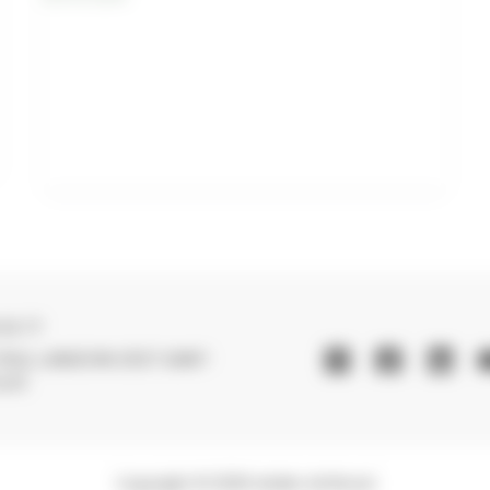
Fibre
de
Bois
–
Cestas
–
Bordeaux
 59 77
 PAUL LANGEVIN 33127 SAINT-
LLAC
Copyright © 2026 Atelier ArtWood