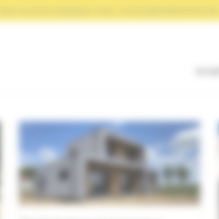
Nous recrutons, Rejoignez-nous : contact@atelierArtWood.f
Accue