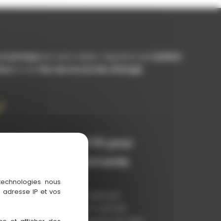
 et phonique
de votre maison. Associé à une
isolation
rieur
et de
faire des économies d’énergie
.
ompatible avec l’ITE pour
ne isolation performante
 technologies nous
 adresse IP et vos
socié à une isolation thermique par
extérieur (ITE), le bardage PVC permet
améliorer l’efficacité énergétique de votre