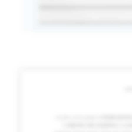
ATE
Confier votre projet à
ATELIER ARTW
la
sélection des matériaux
à la
po