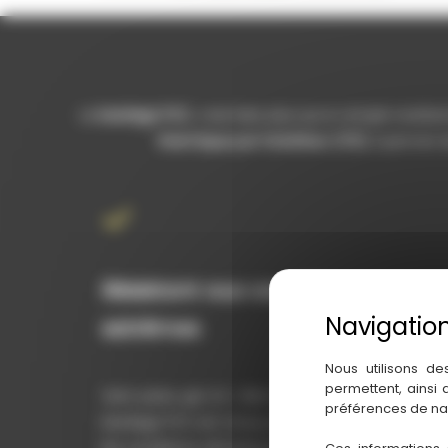
Le
bardage PVC
, c’est bien plus qu’un simple revêt
thermique par l’extérieur (ITE)
, il permet
Résistant aux conditions
extrêmes
Nous utilisons de
permettent, ainsi
Vent, pluie, gel, UV… Rien ne l’arrête ! Le
préférences de na
bardage PVC est conçu pour affronter toutes
les conditions climatiques sans se détériorer.