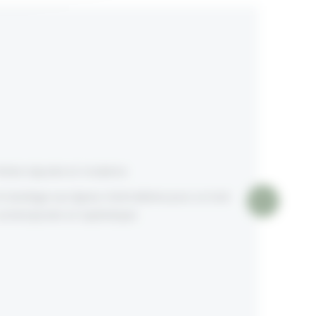
inition épurée et moderne
n bardage aux lignes minimalistes pour un look
ontemporain et sophistiqué.