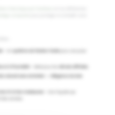
ation thermique par l’extérieur
et nos différentes
rdage composite
pour protéger et embellir votre
Éale :
de
– Un
système de fixation facile
pour une pose
s et à l’humidité
– Idéal pour les
climats difficiles
.
du naturel sans entretien
– L’
élégance du bois
les UV et les moisissures
– Une façade qui
l des années.