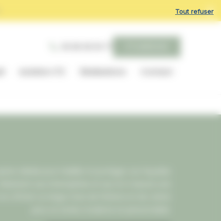
r
Tout refuser
06 68 08 59 77
ITE BARDAGE
il
Isolation ITE
Réalisations
Contact
tion idéale pour habiller et protéger vos façades
 Résistant aux intempéries et aux UV, il assure une
 en offrant un large choix de finitions et de coloris
pour un rendu moderne et personnalisé.