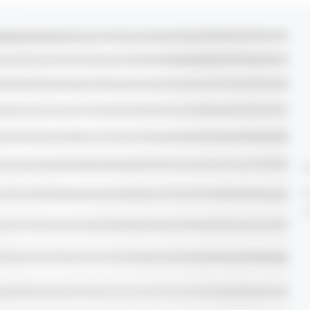
F
U
c