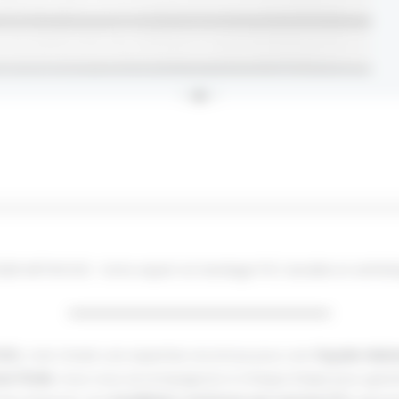
LIER ARTWOOD : Votre expert en bardage PVC durable et esthét
OOD
, c’est choisir une expertise reconnue pour une
façade résist
se finale
, nous vous accompagnons à chaque étape pour garanti