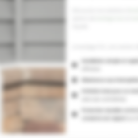
Découvrez nos solutions d’
isol
options de
bardage bois
et
ba
façade.
Le bardage PVC, une solution id
Installation simple et rapi
efficace.
Résistance aux intempérie
Imitation bois pour un ren
sans ses contraintes.
Protection durable contre 
conserve son aspect
au fi