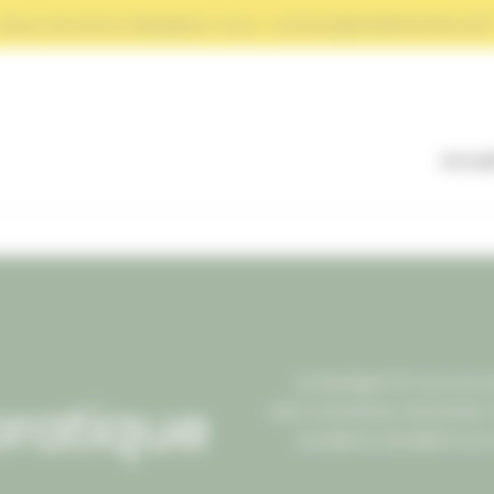
Nous recrutons, Rejoignez-nous : contact@atelierArtWood.f
Accue
Le bardage PVC est une op
pratique
sans contraintes d’entretien.
excellente durabilité tout