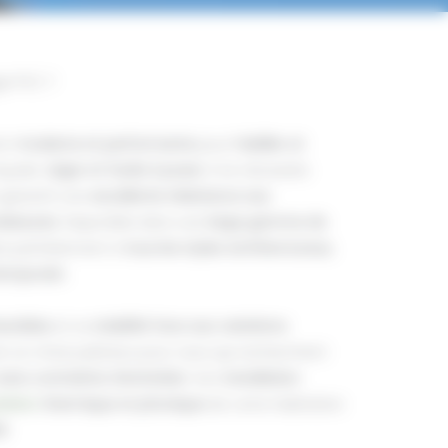
ge PVC ?
ion
moderne et performante
pour
habiller et
açade.
Léger et facile à poser
, il ne nécessite
garantit une
excellente résistance aux
sissures
. Disponible dans une
large gamme de
apte parfaitement à
tous les styles architecturaux
,
temporain
.
escibles
et sa
stabilité face aux variations
t un choix judicieux pour ceux qui recherchent
ans contrainte d’entretien
. Son
installation
lation
thermique et phonique
de votre habitation
té
.