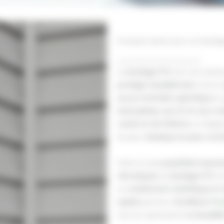
Pourquoi opter pour un barda
Le
bardage PVC
est une solut
protéger durablement
votre f
aucun entretien spécifique
et 
intempéries, aux UV et aux moi
coloris et de finitions
, il s’ad
du plus
classique au plus con
Grâce à ses
propriétés imputr
climatiques
, le
bardage PVC
es
un
revêtement esthétique et s
rapide
permet d’
améliorer l’
iso
tout en optimisant
sa durabili