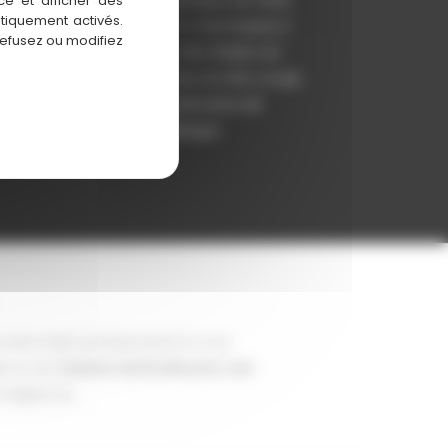
ce et afficher des
atiquement activés.
son. En réduisant les ponts thermiques, il
refusez ou modifiez
tribue à limiter les pertes de chaleur en
er et à préserver la fraîcheur en été, ce qui
traduit par une baisse significative de
tre consommation énergétique.
otre style architectural et à vos
e
, ou une
texture renforcée pour une
 exigences.