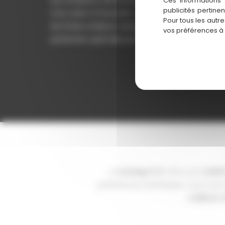
Ces informations 
publicités pertine
Il ne craint ni l’humidité, ni les moisissures, ni
Pour tous les autr
les fortes chaleurs, assurant ainsi une
vos préférences à
protection optimale pour votre façade.
Le
bardage PVC
offre une
variété
préférences esthétiques. Que vous
meilleure 